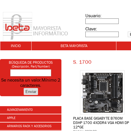
Usuario:
Clave:
INICIO
BETA MAYORISTA
S. 1700
BÚSQUEDA DE PRODUCTOS
(Descripción, Part/Number)
Se necesita un valor.
Mínimo 2
caracteres.
ALMACENAMIENTO
APPLE
PLACA BASE GIGABYTE B760M
D3HP 1700 4XDDR4 VGA HDMI DP
ARMARIOS RACK Y ACCESORIOS
12ªGE