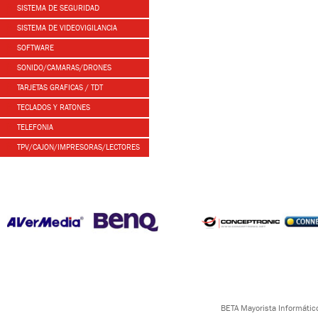
SISTEMA DE SEGURIDAD
SISTEMA DE VIDEOVIGILANCIA
SOFTWARE
SONIDO/CAMARAS/DRONES
TARJETAS GRAFICAS / TDT
TECLADOS Y RATONES
TELEFONIA
TPV/CAJON/IMPRESORAS/LECTORES
BETA Mayorista Informático