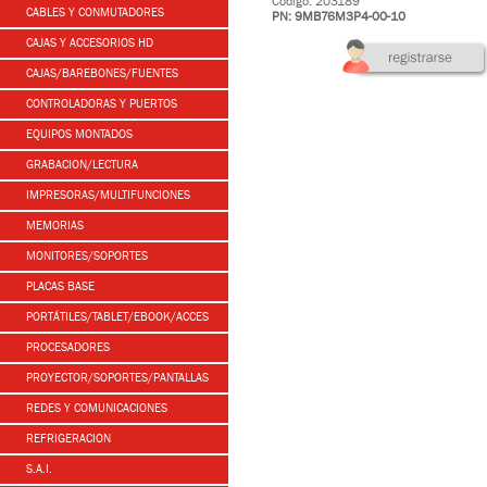
Código: 203189
CABLES Y CONMUTADORES
PN: 9MB76M3P4-00-10
CAJAS Y ACCESORIOS HD
CAJAS/BAREBONES/FUENTES
CONTROLADORAS Y PUERTOS
EQUIPOS MONTADOS
GRABACION/LECTURA
IMPRESORAS/MULTIFUNCIONES
MEMORIAS
MONITORES/SOPORTES
PLACAS BASE
PORTÁTILES/TABLET/EBOOK/ACCES
PROCESADORES
PROYECTOR/SOPORTES/PANTALLAS
REDES Y COMUNICACIONES
REFRIGERACION
S.A.I.