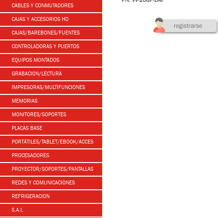
PN: VV-208P-DAT
CABLES Y CONMUTADORES
CAJAS Y ACCESORIOS HD
CAJAS/BAREBONES/FUENTES
CONTROLADORAS Y PUERTOS
EQUIPOS MONTADOS
GRABACION/LECTURA
IMPRESORAS/MULTIFUNCIONES
MEMORIAS
MONITORES/SOPORTES
PLACAS BASE
PORTÁTILES/TABLET/EBOOK/ACCES
PROCESADORES
PROYECTOR/SOPORTES/PANTALLAS
REDES Y COMUNICACIONES
REFRIGERACION
S.A.I.