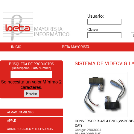
Usuario:
Clave:
INICIO
BETA MAYORISTA
SISTEMA DE VIDEOVIGIL
BÚSQUEDA DE PRODUCTOS
(Descripción, Part/Number)
Se necesita un valor.
Mínimo 2
caracteres.
ALMACENAMIENTO
APPLE
CONVERSOR RJ45 A BNC (VV-208P-
DAT)
ARMARIOS RACK Y ACCESORIOS
Código: 2803004