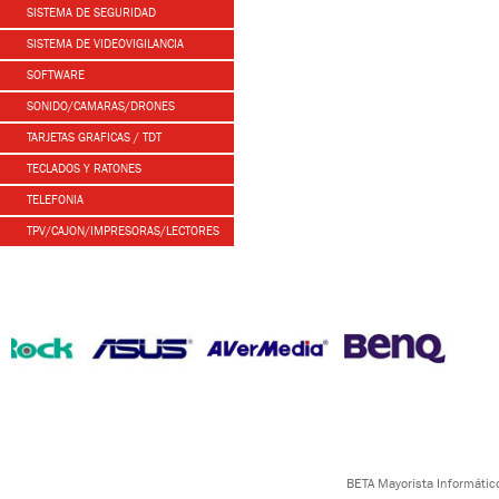
SISTEMA DE SEGURIDAD
SISTEMA DE VIDEOVIGILANCIA
SOFTWARE
SONIDO/CAMARAS/DRONES
TARJETAS GRAFICAS / TDT
TECLADOS Y RATONES
TELEFONIA
TPV/CAJON/IMPRESORAS/LECTORES
BETA Mayorista Informático