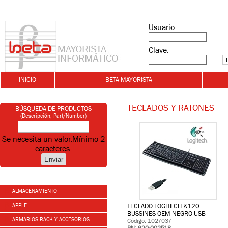
Usuario:
Clave:
INICIO
BETA MAYORISTA
TECLADOS Y RATONES
BÚSQUEDA DE PRODUCTOS
(Descripción, Part/Number)
Se necesita un valor.
Mínimo 2
caracteres.
ALMACENAMIENTO
APPLE
TECLADO LOGITECH K120
BUSSINES OEM NEGRO USB
ARMARIOS RACK Y ACCESORIOS
Código: 1027037