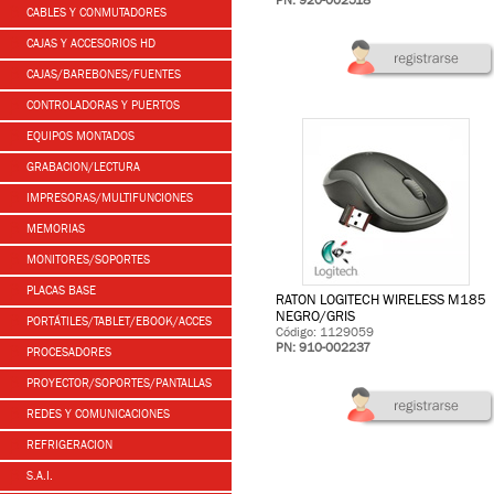
PN: 920-002518
CABLES Y CONMUTADORES
CAJAS Y ACCESORIOS HD
CAJAS/BAREBONES/FUENTES
CONTROLADORAS Y PUERTOS
EQUIPOS MONTADOS
GRABACION/LECTURA
IMPRESORAS/MULTIFUNCIONES
MEMORIAS
MONITORES/SOPORTES
PLACAS BASE
RATON LOGITECH WIRELESS M185
NEGRO/GRIS
PORTÁTILES/TABLET/EBOOK/ACCES
Código: 1129059
PN: 910-002237
PROCESADORES
PROYECTOR/SOPORTES/PANTALLAS
REDES Y COMUNICACIONES
REFRIGERACION
S.A.I.