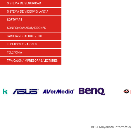
SISTEMA DE SEGURIDAD
SISTEMA DE VIDEOVIGILANCIA
SOFTWARE
SONIDO/CAMARAS/DRONES
TARJETAS GRAFICAS / TDT
TECLADOS Y RATONES
TELEFONIA
TPV/CAJON/IMPRESORAS/LECTORES
BETA Mayorista Informático