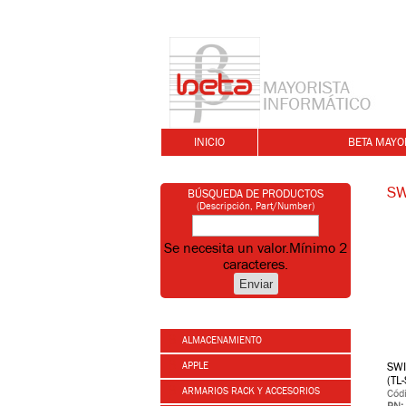
INICIO
BETA MAYO
SW
BÚSQUEDA DE PRODUCTOS
(Descripción, Part/Number)
Se necesita un valor.
Mínimo 2
caracteres.
ALMACENAMIENTO
APPLE
SWI
(TL
ARMARIOS RACK Y ACCESORIOS
Cód