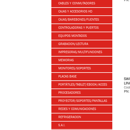
PN:
CABLES Y CONMUTADORES
CAJAS Y ACCESORIOS HD
CAJAS/BAREBONES/FUENTES
CONTROLADORAS Y PUERTOS
EQUIPOS MONTADOS
GRABACION/LECTURA
IMPRESORAS/MULTIFUNCIONES
MEMORIAS
MONITORES/SOPORTES
PLACAS BASE
SWI
LIN
PORTÁTILES/TABLET/EBOOK/ACCES
Cód
PN:
PROCESADORES
PROYECTOR/SOPORTES/PANTALLAS
REDES Y COMUNICACIONES
REFRIGERACION
S.A.I.