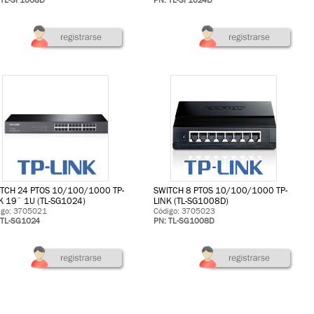
 TL-SF1008D
PN: TL-SF1024D
TCH 24 PTOS 10/100/1000 TP-
SWITCH 8 PTOS 10/100/1000 TP-
K 19¨ 1U (TL-SG1024)
LINK (TL-SG1008D)
igo: 3705021
Código: 3705023
 TL-SG1024
PN: TL-SG1008D