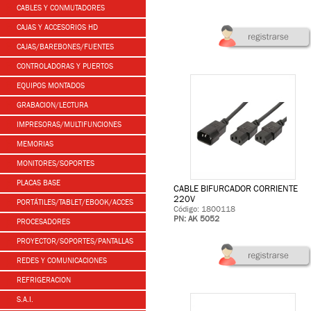
CABLES Y CONMUTADORES
CAJAS Y ACCESORIOS HD
CAJAS/BAREBONES/FUENTES
CONTROLADORAS Y PUERTOS
EQUIPOS MONTADOS
GRABACION/LECTURA
IMPRESORAS/MULTIFUNCIONES
MEMORIAS
MONITORES/SOPORTES
PLACAS BASE
CABLE BIFURCADOR CORRIENTE
220V
PORTÁTILES/TABLET/EBOOK/ACCES
Código: 1800118
PN: AK 5052
PROCESADORES
PROYECTOR/SOPORTES/PANTALLAS
REDES Y COMUNICACIONES
REFRIGERACION
S.A.I.