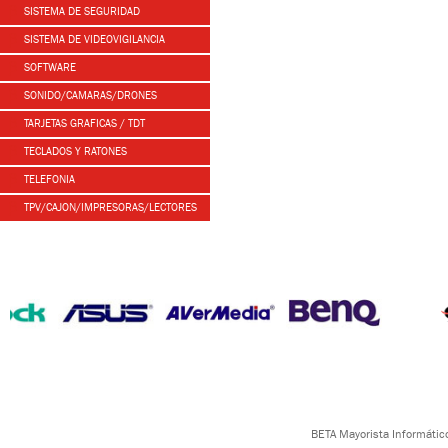
SISTEMA DE SEGURIDAD
SISTEMA DE VIDEOVIGILANCIA
SOFTWARE
SONIDO/CAMARAS/DRONES
TARJETAS GRAFICAS / TDT
TECLADOS Y RATONES
TELEFONIA
TPV/CAJON/IMPRESORAS/LECTORES
BETA Mayorista Informático