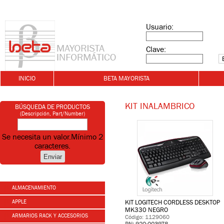
Usuario:
Clave:
INICIO
BETA MAYORISTA
KIT INALAMBRICO
BÚSQUEDA DE PRODUCTOS
(Descripción, Part/Number)
Se necesita un valor.
Mínimo 2
caracteres.
ALMACENAMIENTO
APPLE
KIT LOGITECH CORDLESS DESKTOP
MK330 NEGRO
ARMARIOS RACK Y ACCESORIOS
Código: 1129060