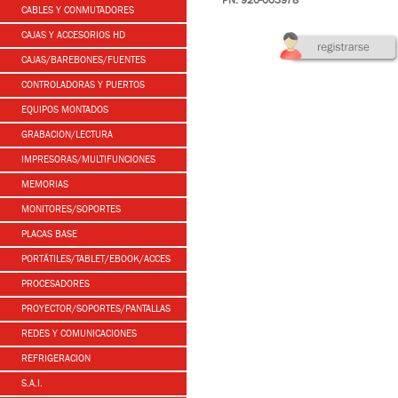
PN: 920-003978
CABLES Y CONMUTADORES
CAJAS Y ACCESORIOS HD
CAJAS/BAREBONES/FUENTES
CONTROLADORAS Y PUERTOS
EQUIPOS MONTADOS
GRABACION/LECTURA
IMPRESORAS/MULTIFUNCIONES
MEMORIAS
MONITORES/SOPORTES
PLACAS BASE
PORTÁTILES/TABLET/EBOOK/ACCES
PROCESADORES
PROYECTOR/SOPORTES/PANTALLAS
REDES Y COMUNICACIONES
REFRIGERACION
S.A.I.