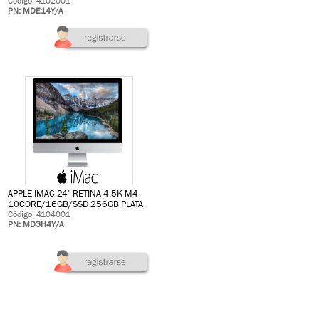
Código: 4102001
PN: MDE14Y/A
APPLE IMAC 24'' RETINA 4,5K M4
10CORE/16GB/SSD 256GB PLATA
Código: 4104001
PN: MD3H4Y/A