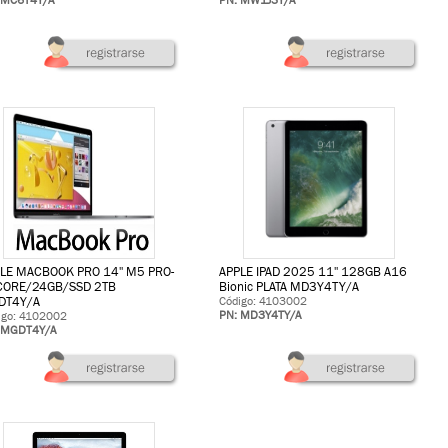
 MC6T4Y/A
PN: MW1J3Y/A
LE MACBOOK PRO 14'' M5 PRO-
APPLE IPAD 2025 11'' 128GB A16
CORE/24GB/SSD 2TB
Bionic PLATA MD3Y4TY/A
DT4Y/A
Código: 4103002
PN: MD3Y4TY/A
igo: 4102002
 MGDT4Y/A