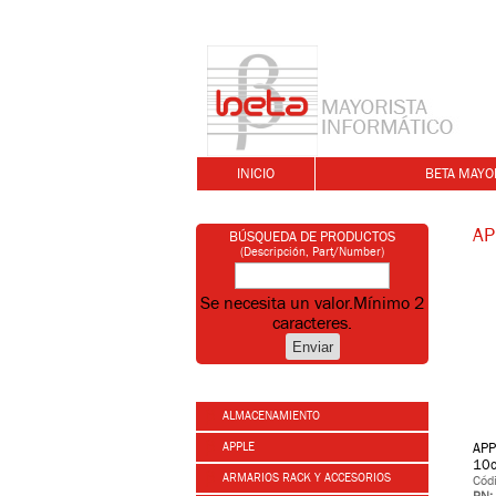
INICIO
BETA MAYO
AP
BÚSQUEDA DE PRODUCTOS
(Descripción, Part/Number)
Se necesita un valor.
Mínimo 2
caracteres.
ALMACENAMIENTO
APPLE
APP
10c
ARMARIOS RACK Y ACCESORIOS
Cód