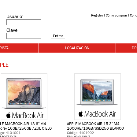
Registro
l
Cómo comprar
l
Cond
Usuario:
Clave:
RISTA
LOCALIZACIÓN
DR
PLE
LE MACBOOK AIR 13.6'' M4-
APPLE MACBOOK AIR 15.3'' M4-
ore/16GB/256GB AZUL CIELO
10CORE/16GB/SSD256 BLANCO
igo: 4101001
Código: 4101002