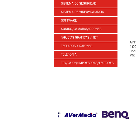
SISTEMA DE SEGURIDAD
SISTEMA DE VIDEOVIGILANCIA
SOFTWARE
SONIDO/CAMARAS/DRONES
TARJETAS GRAFICAS / TDT
APP
TECLADOS Y RATONES
10
Cód
TELEFONIA
PN:
TPV/CAJON/IMPRESORAS/LECTORES