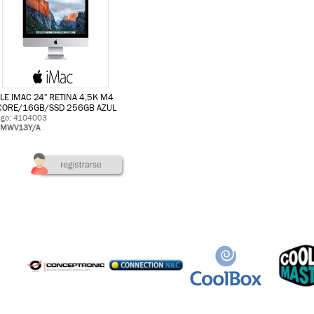
LE IMAC 24'' RETINA 4,5K M4
CORE/16GB/SSD 256GB AZUL
igo: 4104003
 MWV13Y/A