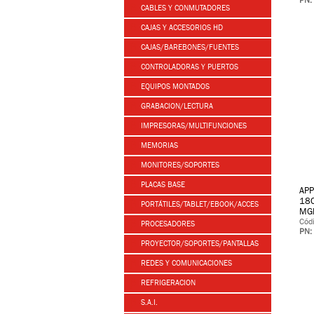
PN:
CABLES Y CONMUTADORES
CAJAS Y ACCESORIOS HD
CAJAS/BAREBONES/FUENTES
CONTROLADORAS Y PUERTOS
EQUIPOS MONTADOS
GRABACION/LECTURA
IMPRESORAS/MULTIFUNCIONES
MEMORIAS
MONITORES/SOPORTES
PLACAS BASE
APP
18
PORTÁTILES/TABLET/EBOOK/ACCES
MG
Cód
PROCESADORES
PN:
PROYECTOR/SOPORTES/PANTALLAS
REDES Y COMUNICACIONES
REFRIGERACION
S.A.I.