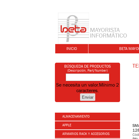
INICIO
BETA MAYO
TE
BÚSQUEDA DE PRODUCTOS
(Descripción, Part/Number)
Se necesita un valor.
Mínimo 2
caracteres.
ALMACENAMIENTO
APPLE
SMA
128
ARMARIOS RACK Y ACCESORIOS
Cód