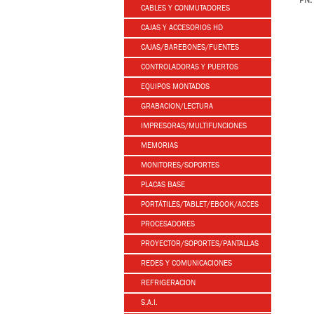
PN:
CABLES Y CONMUTADORES
CAJAS Y ACCESORIOS HD
CAJAS/BAREBONES/FUENTES
CONTROLADORAS Y PUERTOS
EQUIPOS MONTADOS
GRABACION/LECTURA
IMPRESORAS/MULTIFUNCIONES
MEMORIAS
MONITORES/SOPORTES
PLACAS BASE
PORTÁTILES/TABLET/EBOOK/ACCES
PROCESADORES
PROYECTOR/SOPORTES/PANTALLAS
REDES Y COMUNICACIONES
REFRIGERACION
S.A.I.