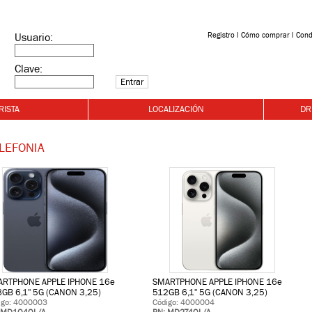
Registro
l
Cómo comprar
l
Cond
Usuario:
Clave:
RISTA
LOCALIZACIÓN
DR
LEFONIA
RTPHONE APPLE IPHONE 16e
SMARTPHONE APPLE IPHONE 16e
GB 6,1'' 5G (CANON 3,25)
512GB 6,1'' 5G (CANON 3,25)
igo: 4000003
Código: 4000004