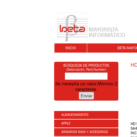
INICIO
BETA MAYO
HD
BÚSQUEDA DE PRODUCTOS
(Descripción, Part/Number)
Se necesita un valor.
Mínimo 2
caracteres.
ALMACENAMIENTO
APPLE
HD 
SA4
ARMARIOS RACK Y ACCESORIOS
INC