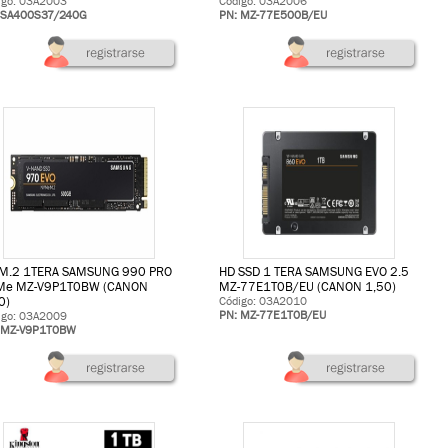
igo: 03A2003
Código: 03A2006
 SA400S37/240G
PN: MZ-77E500B/EU
M.2 1TERA SAMSUNG 990 PRO
HD SSD 1 TERA SAMSUNG EVO 2.5
Me MZ-V9P1T0BW (CANON
MZ-77E1T0B/EU (CANON 1,50)
0)
Código: 03A2010
PN: MZ-77E1T0B/EU
igo: 03A2009
 MZ-V9P1T0BW