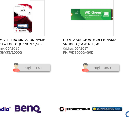
M.2 1TERA KINGSTON NVMe
HD M.2 500GB WD GREEN NVMe
3S/1000G (CANON 1,50)
SN3000 (CANON 1,50)
igo: 03A2015
Código: 03A2017
 SNV3S/1000G
PN: WDS500G4G0E