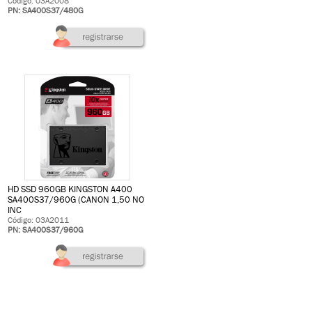
Código: 03A2008
PN: SA400S37/480G
HD SSD 960GB KINGSTON A400
SA400S37/960G (CANON 1,50 NO
INC
Código: 03A2011
PN: SA400S37/960G