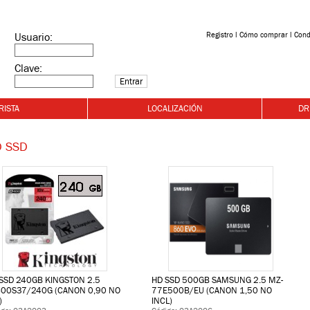
Registro
l
Cómo comprar
l
Cond
Usuario:
Clave:
RISTA
LOCALIZACIÓN
DR
 SSD
SSD 240GB KINGSTON 2.5
HD SSD 500GB SAMSUNG 2.5 MZ-
00S37/240G (CANON 0,90 NO
77E500B/EU (CANON 1,50 NO
)
INCL)