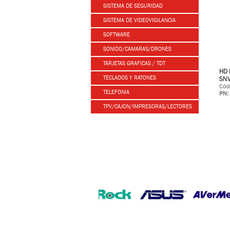
SISTEMA DE SEGURIDAD
SISTEMA DE VIDEOVIGILANCIA
SOFTWARE
SONIDO/CAMARAS/DRONES
TARJETAS GRAFICAS / TDT
HD 
TECLADOS Y RATONES
SNV
Cód
TELEFONIA
PN:
TPV/CAJON/IMPRESORAS/LECTORES