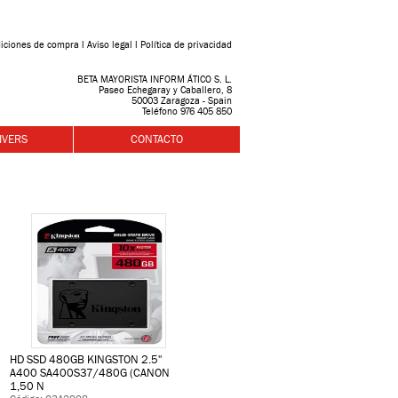
iciones de compra
l
Aviso legal
l
Política de privacidad
BETA MAYORISTA INFORM ÁTICO S. L.
Paseo Echegaray y Caballero, 8
50003 Zaragoza - Spain
Teléfono 976 405 850
IVERS
CONTACTO
HD SSD 480GB KINGSTON 2.5''
A400 SA400S37/480G (CANON
1,50 N