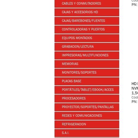
Cód
CABLES Y CONMUTADORES
PN:
CAJAS Y ACCESORIOS HD
CAJAS/BAREBONES/FUENTES
CONTROLADORAS Y PUERTOS
EQUIPOS MONTADOS
GRABACION/LECTURA
IMPRESORAS/MULTIFUNCIONES
MEMORIAS
MONITORES/SOPORTES
PLACAS BASE
HD 
NV
PORTÁTILES/TABLET/EBOOK/ACCES
1,5
Cód
PROCESADORES
PN:
PROYECTOR/SOPORTES/PANTALLAS
REDES Y COMUNICACIONES
REFRIGERACION
S.A.I.